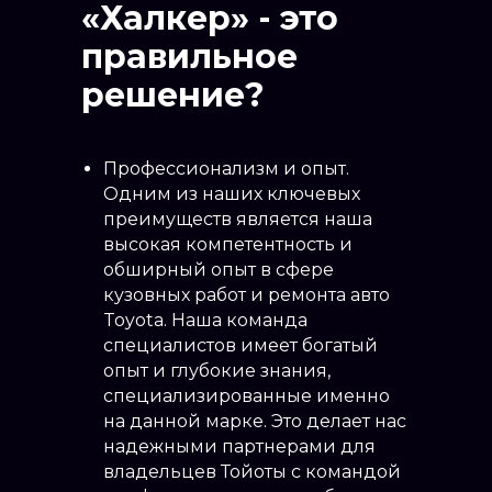
«Халкер» - это
Подбор краски для
от 1000
автомобиля
правильное
Покраска бампера
от 18000
решение?
Покраска двери
от 18000
Покраска дисков
от 18000
Профессионализм и опыт.
Покраска зеркала
от 1800
Одним из наших ключевых
автомобиля
преимуществ является наша
Покраска капота
от 18000
высокая компетентность и
Покраска крыла
от 12000
обширный опыт в сфере
Покраска крыши
кузовных работ и ремонта авто
от 20000
автомобиля
Toyota. Наша команда
специалистов имеет богатый
Покраска крышки
от 15000
опыт и глубокие знания,
багажника
специализированные именно
Покраска лонжерона
от 10000
на данной марке. Это делает нас
Покраска пластика
надежными партнерами для
от 5000
салона
владельцев Тойоты с командой