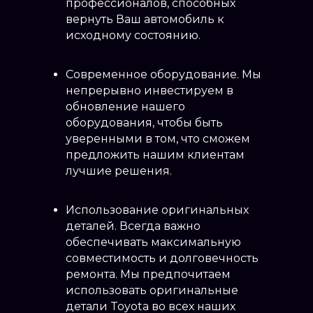
Покраска порогов
профессионалов, способных
от 8000
автомобиля
вернуть Ваш автомобиль к
Покраска решетки
исходному состоянию.
от 8000
радиатора
Покраска спойлера
от 8000
Современное оборудование. Мы
непрерывно инвестируем в
обновление нашего
оборудования, чтобы быть
уверенными в том, что сможем
предложить нашим клиентам
лучшие решения.
Использование оригинальных
деталей. Всегда важно
обеспечивать максимальную
совместимость и долговечность
ремонта. Мы предпочитаем
использовать оригинальные
детали Toyota во всех наших